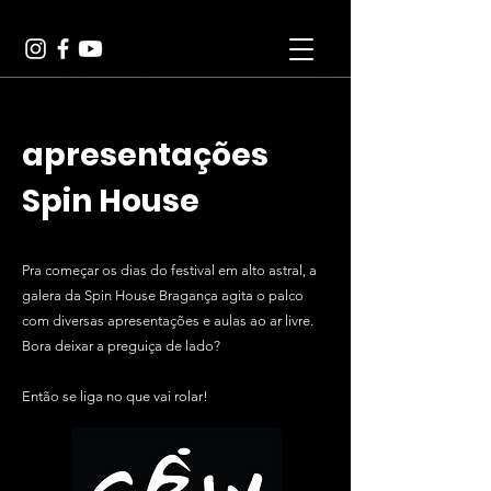
apresentações
Spin House
Pra começar os dias do festival em alto astral, a
galera da Spin House Bragança agita o palco
com diversas apresentações e aulas ao ar livre.
Bora deixar a preguiça de lado?
Então se liga no que vai rolar!