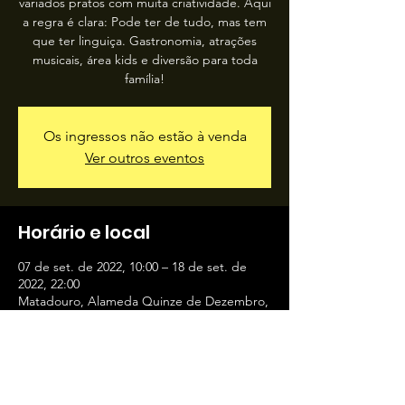
variados pratos com muita criatividade. Aqui
a regra é clara: Pode ter de tudo, mas tem
que ter linguiça. Gastronomia, atrações
musicais, área kids e diversão para toda
família!
Os ingressos não estão à venda
Ver outros eventos
Horário e local
07 de set. de 2022, 10:00 – 18 de set. de
2022, 22:00
Matadouro, Alameda Quinze de Dezembro,
2 - Matadouro, Bragança Paulista - SP,
12912, Brasil